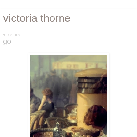
victoria thorne
3.10.09
go