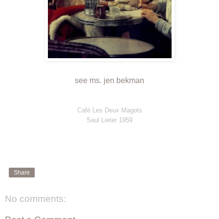
see ms. jen bekman
Café Les Deux Magots
Saul Lieter 1959
Share
No comments: